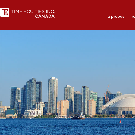
à propos
r