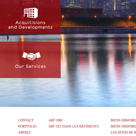
CONTACT
ART OMI
BIENS IMMOBI
PORTFOLIO
ART TEI DANS LES BÂTIMENTS
BIENS IMMOBIL
APERÇU
LOCATION DE 